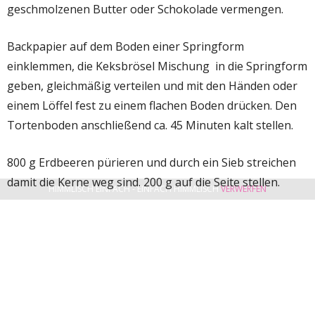
geschmolzenen Butter oder Schokolade vermengen.
Backpapier auf dem Boden einer Springform
einklemmen, die Keksbrösel Mischung in die Springform
geben, gleichmäßig verteilen und mit den Händen oder
einem Löffel fest zu einem flachen Boden drücken. Den
Tortenboden anschließend ca. 45 Minuten kalt stellen.
800 g Erdbeeren pürieren und durch ein Sieb streichen
damit die Kerne weg sind. 200 g auf die Seite stellen.
HIMMLISCH EINFACH - EINFACH HIMMLISCH
VERWERFEN
4 EL des Erdbeermus (von den restlichen 600 g) in einen
Topf geben, leicht erwärmen und die Gelatine darin
auflösen. Zum Erdbeermus geben und rasch
unterrühren. Topfen (Quark) glattrühren und ebenfalls
zum Erdbeermus geben. Gut unterrühren. Schlagobers