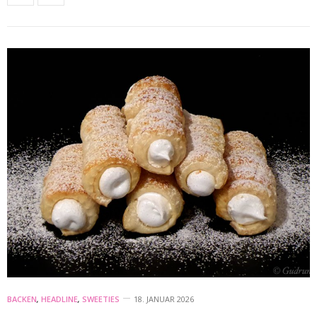
BACKEN
,
HEADLINE
,
SWEETIES
18. JANUAR 2026