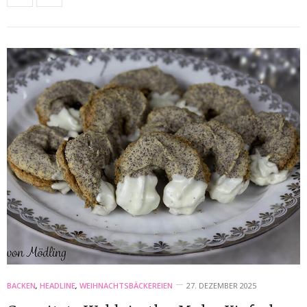
BACKEN
,
HEADLINE
,
WEIHNACHTSBÄCKEREIEN
27. DEZEMBER 2025