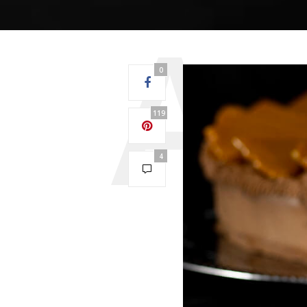
0
119
4