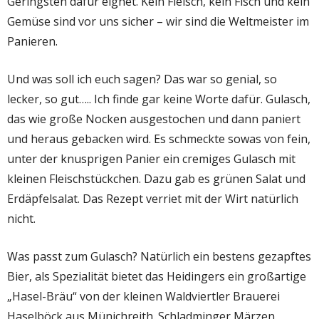
Geringsten dafür eignet. Kein Fleisch, kein Fisch und kein
Gemüse sind vor uns sicher
–
wir sind die Weltmeister im
Panieren.
Und was soll ich euch sagen? Das war so genial, so
lecker, so gut
…
.. Ich finde gar keine Worte dafür. Gulasch,
das wie große Nocken ausgestochen und dann paniert
und heraus gebacken wird. Es schmeckte sowas von fein,
unter der knusprigen Panier ein cremiges Gulasch mit
kleinen Fleischstückchen. Dazu gab es grünen Salat und
Erdäpfelsalat.
Das Rezept verriet mit der Wirt natürlich
nicht.
Was passt zum Gulasch? Natürlich ein bestens gezapftes
Bier, als Spezialität bietet das Heidingers ein großartige
„Hasel-Bräu“ von der kleinen Waldviertler Brauerei
Haselböck aus Münichreith. Schladminger Märzen,