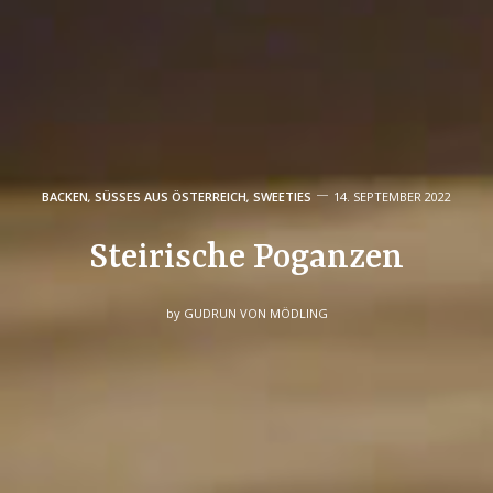
BACKEN
,
SÜSSES AUS ÖSTERREICH
,
SWEETIES
14. SEPTEMBER 2022
Steirische Poganzen
by
GUDRUN VON MÖDLING