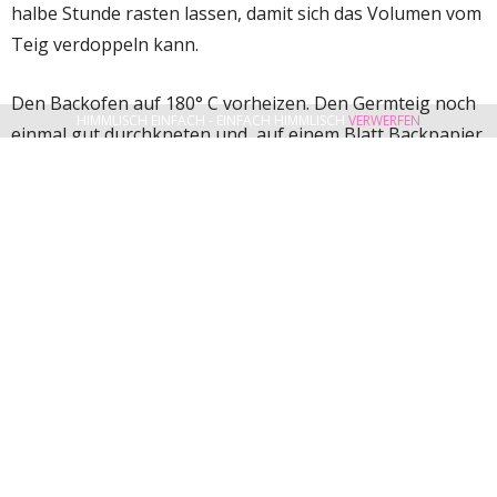
halbe Stunde rasten lassen, damit sich das Volumen vom
Teig verdoppeln kann.
Den Backofen auf 180° C vorheizen. Den Germteig noch
HIMMLISCH EINFACH - EINFACH HIMMLISCH
VERWERFEN
einmal gut durchkneten und auf einem Blatt Backpapier
gleichmäßig, in der Größe eines Backbleches, in meinem
Fall 37 cm x 29 cm, ausrollen. Mit dem Backpapier auf ein
Backblech legen. Einen rechteckigen
Backrahmen
um
den Germteig setzen und den Topfenbelag zubereiten.
Für den Topfenbelag die Eiklar zu einem festen Schnee
schlagen. Die restlichen Zutaten in eine Schüssel geben
und mit dem Mixer zu einer cremigen Masse verrühren.
Den Schnee unter die Topfenmasse heben und den
Topfenbelag auf dem Germteig verteilen.