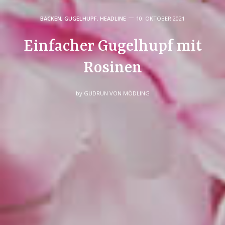
BACKEN
,
GUGELHUPF
,
HEADLINE
10. OKTOBER 2021
Einfacher Gugelhupf mit
Rosinen
by
GUDRUN VON MÖDLING