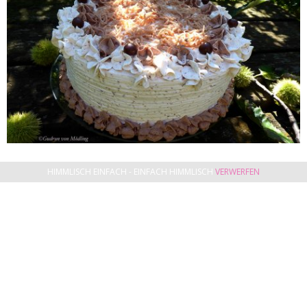
HIMMLISCH EINFACH - EINFACH HIMMLISCH
VERWERFEN
Zubereitung Tortenböden:
Backrohr auf 180 °C (Ober- und Unterhitze) vorheizen.
Tortenform mit Butter ausstreichen und mit Mehl
ausstreuen.