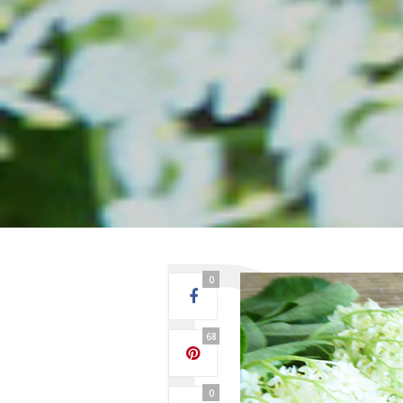
0
68
0