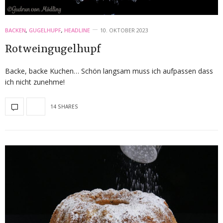
BACKEN
,
GUGELHUPF
,
HEADLINE
10. OKTOBER 2023
Rotweingugelhupf
Backe, backe Kuchen… Schön langsam muss ich aufpassen dass
ich nicht zunehme!
14 SHARES