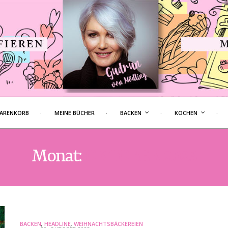
ARENKORB
MEINE BÜCHER
BACKEN
KOCHEN
Monat:
OKTOBER 2023
BACKEN
,
HEADLINE
,
WEIHNACHTSBÄCKEREIEN