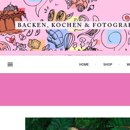
HOME
SHOP
W