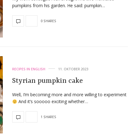
pumpkins from his garden. He said: pumpkin…
0 SHARES
RECIPES IN ENGLISH
11. OKTOBER 2023
Styrian pumpkin cake
Well, I’m becoming more and more willing to experiment
And it’s sooooo exciting whether…
1 SHARES