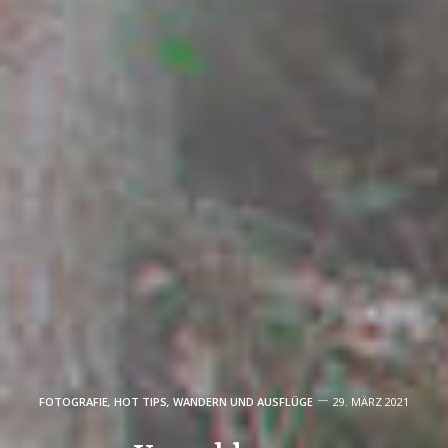
FOTOGRAFIE
,
HOT TIPS
,
WANDERN UND AUSFLÜGE
29. MÄRZ 2021