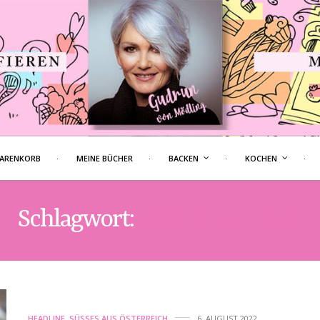
ARENKORB
MEINE BÜCHER
BACKEN
KOCHEN
Schlagwort:
MOHNNUDELN
HEADLINE
,
SÜSSES AUS ÖSTERREICH
6. AUGUST 2022