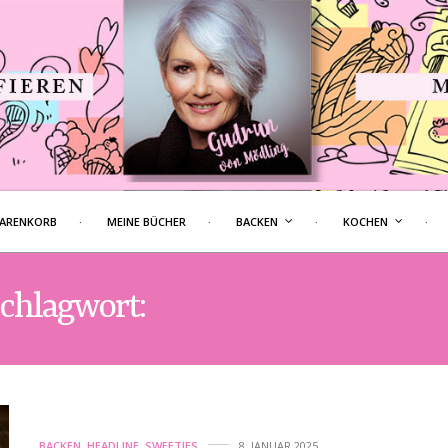
ARENKORB
MEINE BÜCHER
BACKEN
KOCHEN
chlagwort:
FASCHINGSKRAPFE
BACKEN
,
HEADLINE
,
SWEETIES
8. JANUAR 2025