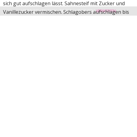
sich gut aufschlagen lässt. Sahnesteif mit Zucker und
HIMMLISCH EINFACH - EINFACH HIMMLISCH
VERWERFEN
Vanillezucker vermischen. Schlagobers aufschlagen bis
es fast fertig ist und erst dann Sahnesteif und Zucker
einrieseln lassen, und dabei weiter schlagen bis es
richtig steif ist. Aufpassen das ihr es nicht überschlagt,
denn das geht ganz schnell und ihr habt süße Butter
Die Schwarzwälder Kirschtorte zusammenbauen:
Den ausgekühlten Schokoladen-
Biskuit dreimal durchschneiden damit vier Kuchenböden
entstehen. Wenn sich beim Backen eine Kuppel gebildet
hat, schneidet den Teil der Kuppel einfach weg. Die
Biskuit-Unterseite verwendet ihr als obersten Boden –
mit der Unterseite nach oben, dann habt ihr eine schöne
ebene Torten-Oberseite.