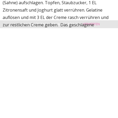
(Sahne) aufschlagen. Topfen, Staubzucker, 1 EL
Zitronensaft und Joghurt glatt verrühren. Gelatine
auflösen und mit 3 EL der Creme rasch verrühren und
HIMMLISCH EINFACH - EINFACH HIMMLISCH
VERWERFEN
zur restlichen Creme geben. Das geschlagene
Schlagobers unterheben. Ca. 5 EL der Creme für die
Deko auf die Seite geben. Am besten gleich in einen
Spritzsack mit Tülle eurer Wahl füllen, und in den
Kühlschrank legen. Den Rest der Creme vorsichtig mit
den Mandarinenstücken vermengen. Biskuitrolle
aufrollen und die Mandarinencreme gleichmäßig auf das
Biskuit streichen. Das Biskuit mit Hilfe des Tuches wieder
einrollen. Die Mohnrolle mit Mandarinencreme mit
Mandarinen garnieren, mit Staubzucker bestreuen.
Gutes Gelingen wünscht euch eure Gudrun von Mödling.