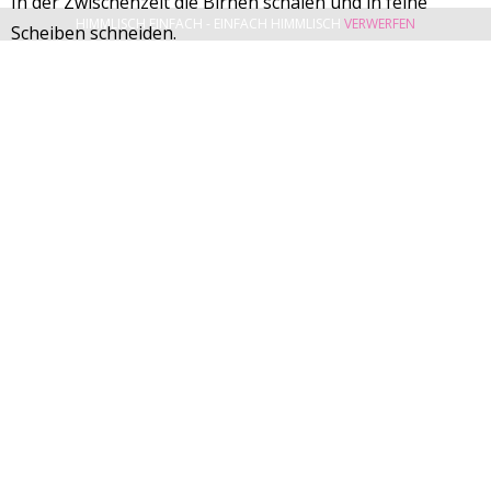
In der Zwischenzeit die Birnen schälen und in feine
HIMMLISCH EINFACH - EINFACH HIMMLISCH
VERWERFEN
Scheiben schneiden.
Die Backform aus dem Backrohr nehmen.
Backrohr auf 180°C herunterschalten.
Die Birnen lamellenartig auf der Schnitte verteilen. Nun
den braunen Zucker gleichmäßig über die Birnen
streuen.
Form wieder in das Backrohr stellen und für ca. 35
Minuten auf Sicht fertig backen.
Form aus dem Backrohr nehmen.
Marillenmarmelade erwärmen und die Birnen damit