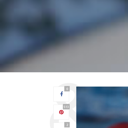
0
513
2