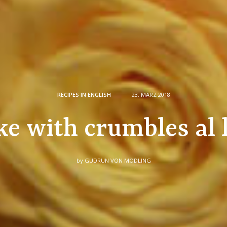
RECIPES IN ENGLISH
23. MÄRZ 2018
ke with crumbles al 
by
GUDRUN VON MÖDLING