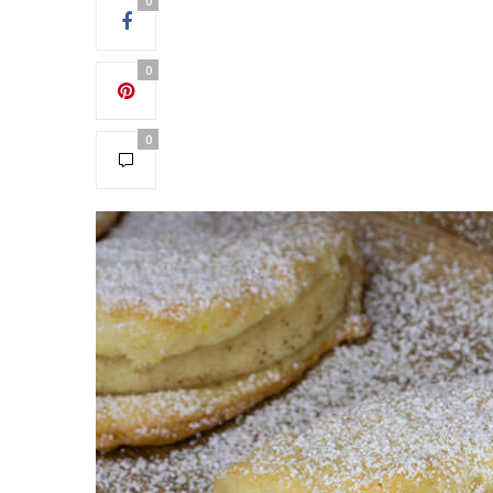
0
0
0