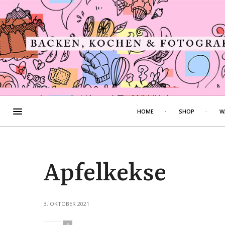
HOME
SHOP
W
Apfelkekse
3. OKTOBER 2021